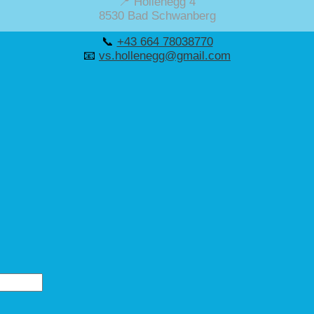
📍 Hollenegg 4
8530 Bad Schwanberg
📞
+43 664 78038770
📧
vs.hollenegg@gmail.com